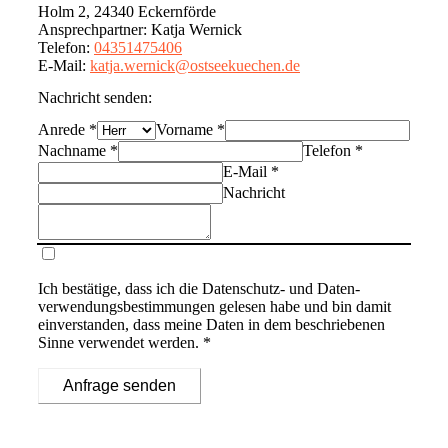
Holm 2, 24340 Eckernförde
Ansprechpartner
:
Katja Wernick
Telefon
:
04351475406
E-Mail
:
katja.wernick@ostseekuechen.de
Nachricht senden:
Anrede
*
Vorname
*
Nachname
*
Telefon
*
E-Mail
*
Nachricht
Ich bestätige, dass ich die
Datenschutz- und Daten­
verwendungs­bestimmungen
gelesen habe und bin damit
einverstanden, dass meine Daten in dem beschriebenen
Sinne verwendet werden. *
Anfrage senden