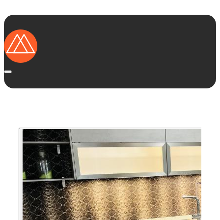
Startseite
Ausstellungsküchen
Marken
Kategorien
Region
Das solltest Du wissen
Vorteile von Ausstellungsküchen