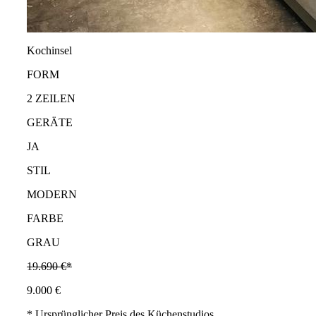
Kochinsel
FORM
2 ZEILEN
GERÄTE
JA
STIL
MODERN
FARBE
GRAU
19.690 €*
9.000 €
* Ursprünglicher Preis des Küchenstudios