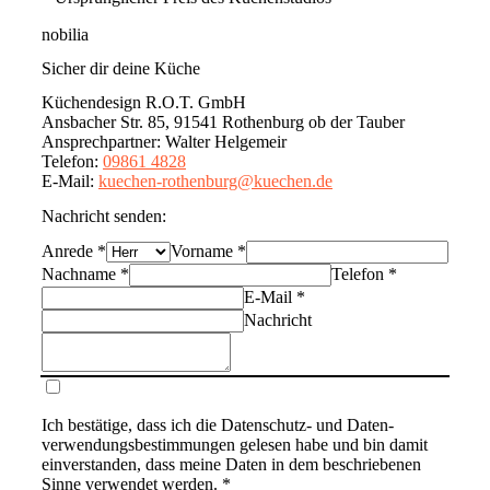
nobilia
Sicher dir deine Küche
Küchendesign R.O.T. GmbH
Ansbacher Str. 85, 91541 Rothenburg ob der Tauber
Ansprechpartner
:
Walter Helgemeir
Telefon
:
09861 4828
E-Mail
:
kuechen-rothenburg@kuechen.de
Nachricht senden:
Anrede
*
Vorname
*
Nachname
*
Telefon
*
E-Mail
*
Nachricht
Ich bestätige, dass ich die
Datenschutz- und Daten­
verwendungs­bestimmungen
gelesen habe und bin damit
einverstanden, dass meine Daten in dem beschriebenen
Sinne verwendet werden. *