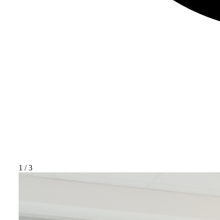
1
/
3