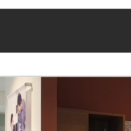
Startseite
Ausstellungsküchen
Marken
Kategorien
Region
Das solltest Du wissen
Vorteile von Ausstellungsküchen