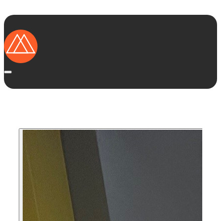
Startseite
Ausstellungsküchen
Marken
Kategorien
Region
Das solltest Du wissen
Vorteile von Ausstellungsküchen