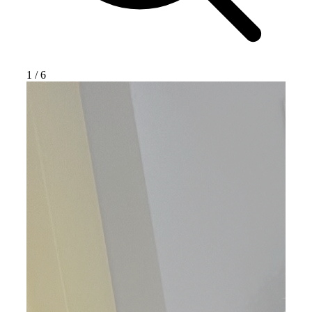
1
/
6