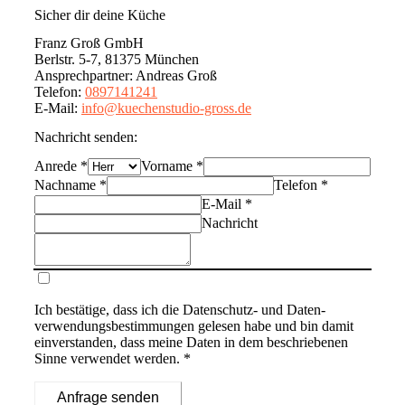
Sicher dir deine Küche
Franz Groß GmbH
Berlstr. 5-7, 81375 München
Ansprechpartner
:
Andreas Groß
Telefon
:
0897141241
E-Mail
:
info@kuechenstudio-gross.de
Nachricht senden:
Anrede
*
Vorname
*
Nachname
*
Telefon
*
E-Mail
*
Nachricht
Ich bestätige, dass ich die
Datenschutz- und Daten­
verwendungs­bestimmungen
gelesen habe und bin damit
einverstanden, dass meine Daten in dem beschriebenen
Sinne verwendet werden. *
Anfrage senden