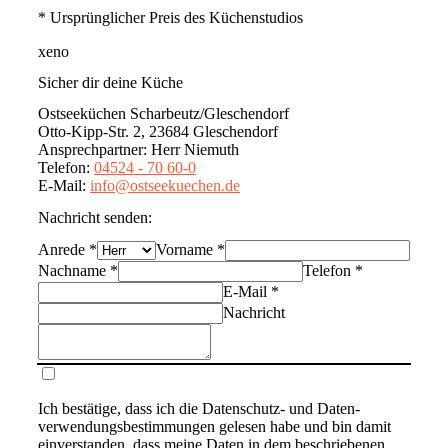
* Ursprünglicher Preis des Küchenstudios
xeno
Sicher dir deine Küche
Ostseeküchen Scharbeutz/Gleschendorf
Otto-Kipp-Str. 2, 23684 Gleschendorf
Ansprechpartner
:
Herr Niemuth
Telefon
:
04524 - 70 60-0
E-Mail
:
info@ostseekuechen.de
Nachricht senden:
Anrede
*
Vorname
*
Nachname
*
Telefon
*
E-Mail
*
Nachricht
Ich bestätige, dass ich die
Datenschutz- und Daten­
verwendungs­bestimmungen
gelesen habe und bin damit
einverstanden, dass meine Daten in dem beschriebenen