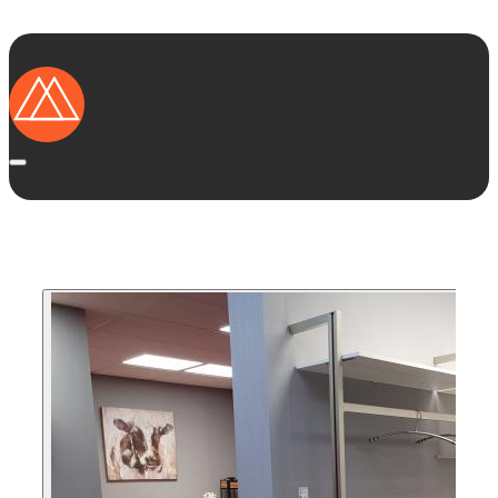
Startseite
Ausstellungsküchen
Marken
Kategorien
Region
Das solltest Du wissen
Vorteile von Ausstellungsküchen