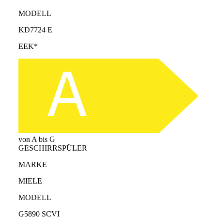
MODELL
KD7724 E
EEK*
von A bis G
GESCHIRRSPÜLER
MARKE
MIELE
MODELL
G5890 SCVI