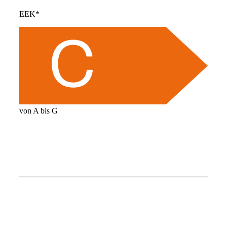
EEK*
von A bis G