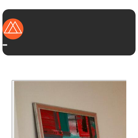
Startseite
Ausstellungsküchen
Marken
Kategorien
Region
Das solltest Du wissen
Vorteile von Ausstellungsküchen