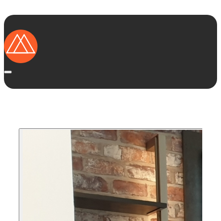
Startseite
Ausstellungsküchen
Marken
Kategorien
Region
Das solltest Du wissen
Vorteile von Ausstellungsküchen