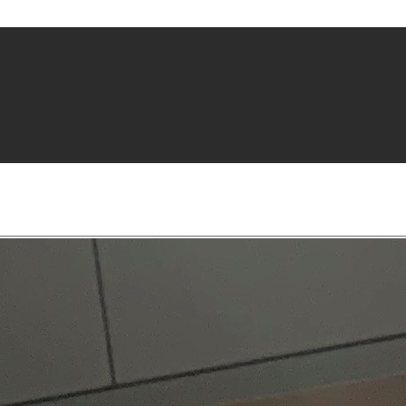
Startseite
Ausstellungsküchen
Marken
Kategorien
Region
Das solltest Du wissen
Vorteile von Ausstellungsküchen