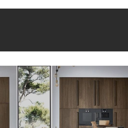
Startseite
Ausstellungsküchen
Marken
Kategorien
Region
Das solltest Du wissen
Vorteile von Ausstellungsküchen